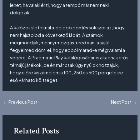
lehet, ha valaki érzi, hogy a tempó már nem neki
dolgozik.
A kalózos slotoknál a legjobb döntés sokszor az, hogy
nem hajszolod a következő ládát. A számok
megmondják, mennyi mozgástered van; a saját
fegyelmed dönti el, hogy ebből marad-e még valami a
végére. A
Pragmatic Play
katalógusában is akadnak erős
témájú játékok, de én már csak úgy nyúlok hozzájuk,
hogy előre kiszámolom a 100, 250 és 500 pörgetésre
eső várható költséget.
Post
←
Previous Post
Next Post
→
navigation
Related Posts