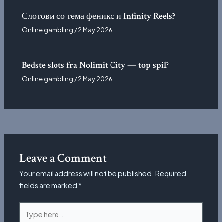
Слотови со тема феникс и Infinity Reels?
Online gambling
/
2 May 2026
Bedste slots fra Nolimit City — top spil?
Online gambling
/
2 May 2026
Leave a Comment
Your email address will not be published.
Required
fields are marked
*
Type
here..