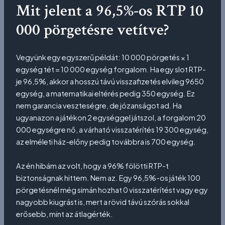
Mit jelent a 96,5%-os RTP 10
000 pörgetésre vetítve?
Vegyünk egy egyszerű példát: 10 000 pörgetés × 1
egység tét = 10 000 egység forgalom. Ha egy slot RTP-
je 96,5%, akkor a hosszú távú visszafizetés elvileg 9650
egység, a matematikai eltérés pedig 350 egység. Ez
nem garancia veszteségre, de józanságot ad. Ha
ugyanazon a játékon 2 egységgel játszol, a forgalom 20
000 egységre nő, a várható visszatérítés 19 300 egység,
az elméleti ház-előny pedig továbbra is 700 egység.
Az én hibám az volt, hogy a 96% fölötti RTP-t
biztonságnak hittem. Nem az. Egy 96,5%-os játék 100
pörgetésnél még simán hozhat 0 visszatérítést vagy egy
nagyobb kiugrást is, mert a rövid távú szórás sokkal
erősebb, mint az átlagérték.