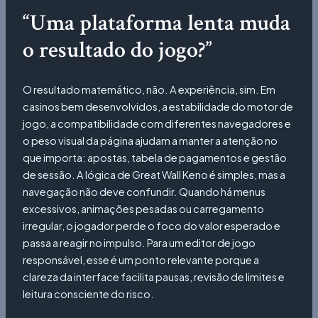
“Uma plataforma lenta muda
o resultado do jogo?”
O resultado matemático, não. A experiência, sim. Em
casinos bem desenvolvidos, a estabilidade do motor de
jogo, a compatibilidade com diferentes navegadores e
o peso visual da página ajudam a manter a atenção no
que importa: apostas, tabela de pagamentos e gestão
de sessão. A lógica de Great Wall Keno é simples, mas a
navegação não deve confundir. Quando há menus
excessivos, animações pesadas ou carregamento
irregular, o jogador perde o foco do valor esperado e
passa a reagir no impulso. Para um editor de jogo
responsável, esse é um ponto relevante porque a
clareza da interface facilita pausas, revisão de limites e
leitura consciente do risco.