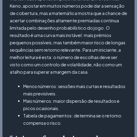
Keno, apostar em muitos números pode dar a sensação
de cobertura, mas a matemática mostra que a chance de
acertar combinações altamente premiadas continua
limitada pelo desenho probabilístico do jogo. O
resultado é uma curva mais instável: mais prémios
pequenos possíveis, mas também maior risco de longas
sequências sem retorno relevante. Para um iniciante, a
melhor leitura é esta: o número de escolhas deve ser
visto como um controlo de volatilidade, não como um
atalho para superar a margem da casa.
Menos números: sessões mais curtas e resultados
mais previsíveis.
Mais números: maior dispersão de resultados e
picos ocasionais.
Tabela de pagamentos: determina se o retorno
compensa o risco.