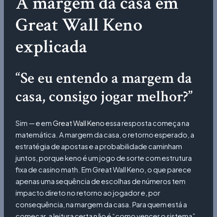
A margem da casa em
Great Wall Keno
explicada
“Se eu entendo a margem da
casa, consigo jogar melhor?”
Sim — e em
Great Wall Keno
essa resposta começa na
matemática. A margem da casa, o retorno esperado, a
estratégia de apostas e a probabilidade caminham
juntos, porque keno é um jogo de sorte com estrutura
fixa de casino math. Em Great Wall Keno, o que parece
apenas uma sequência de escolhas de números tem
impacto direto no retorno ao jogador e, por
consequência, na margem da casa. Para quem está a
começar, a leitura certa não é “como vencer o sistema”,