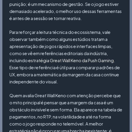
punição; é um mecanismo de gestão. Se o jogo estiver
demasiado acelerado, o melhor uso dessas ferramentas
é antes de a sessão se tornar reativa.
Para reforçar a leitura técnica do ecossistema, vale
observar também como alguns estúdios tratam a
apresentação de jogos rápidos e interfaces limpas,
como se vê em referências editoriais da indústria,
incluindo
estratégia Great Wall Keno da Push Gaming
.
Esse tipo de referência é útil para comparar padrões de
UX, embora a matemática da margem da casa continue
independente do visual.
Quem avalia Great Wall Keno com atenção percebe que
o mito principal é pensar que a margem da casa é um
obstáculo invisível e sem forma. Ela aparece na tabela de
pagamentos, no RTP, na volatilidade e até na forma
como o jogo responde no telemóvel. A melhor
estratégia não é procurar uma brecha inexistente; é