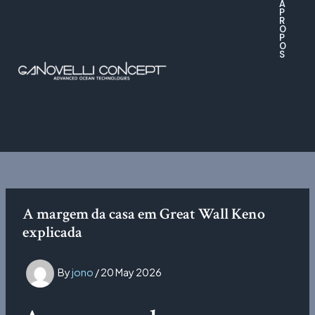
A
Skip
P
R
to
O
P
content
O
S
A margem da casa em Great Wall Keno
explicada
By
jono
/
20 May 2026