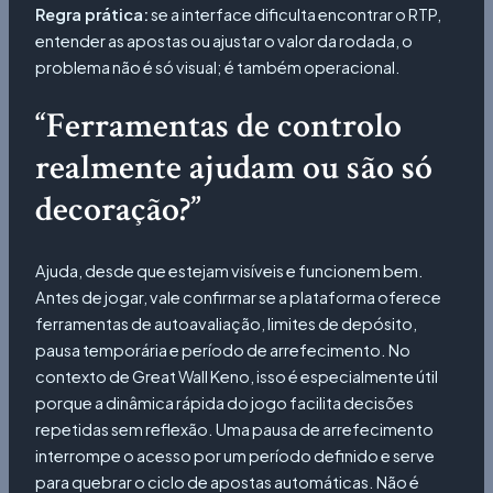
Regra prática:
se a interface dificulta encontrar o RTP,
entender as apostas ou ajustar o valor da rodada, o
problema não é só visual; é também operacional.
“Ferramentas de controlo
realmente ajudam ou são só
decoração?”
Ajuda, desde que estejam visíveis e funcionem bem.
Antes de jogar, vale confirmar se a plataforma oferece
ferramentas de autoavaliação, limites de depósito,
pausa temporária e período de arrefecimento. No
contexto de Great Wall Keno, isso é especialmente útil
porque a dinâmica rápida do jogo facilita decisões
repetidas sem reflexão. Uma pausa de arrefecimento
interrompe o acesso por um período definido e serve
para quebrar o ciclo de apostas automáticas. Não é