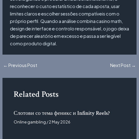
reconhecer o custo estatístico de cada aposta, usar
limites claros e escolher sessões compatíveis com o
próprio perfil. Quando a análise combina casino math,
design de interface e controlo responsável, o jogo deixa
de parecer aleatório em excesso e passa a ser legível
como produto digital.
Post
←
Previous Post
Next Post
→
navigation
Related Posts
Слотови со тема феникс и Infinity Reels?
Online gambling
/
2 May 2026