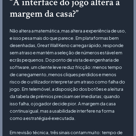
“A interface do jogo altera a
margem da casa?”
Não altera a matemática, mas altera a experiência de uso,
e isso pesa mais do que parece. Em plataformas bem
desenhadas, Great Wall Keno carrega rápido, responde
sem atraso e mantém a seleção de números estável em
ecrãs pequenos. Do ponto de vista de engenharia de
software, um cliente leve reduz fricção: menos tempo
de carregamento, menos cliques perdidos e menos
risco de o utilizador interpretar um atraso como falha do
jogo. Em telemóvel, a disposição dos botões e a leitura
da tabela de prémios precisam ser imediatas; quando
isso falha, o jogador decide pior. A margem da casa
continua igual, mas a usabilidade interfere na forma
como a estratégia é executada.
Em revisão técnica, três sinais contam muito: tempo de