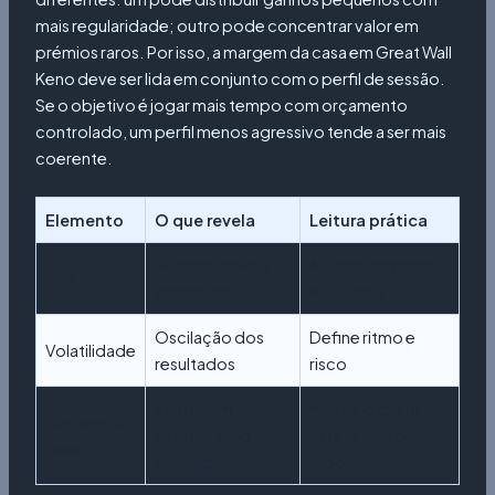
mais regularidade; outro pode concentrar valor em
prémios raros. Por isso, a margem da casa em Great Wall
Keno deve ser lida em conjunto com o perfil de sessão.
Se o objetivo é jogar mais tempo com orçamento
controlado, um perfil menos agressivo tende a ser mais
coerente.
Elemento
O que revela
Leitura prática
Retorno médio
Ajuda a comparar
RTP
esperado
eficiência
Oscilação dos
Define ritmo e
Volatilidade
resultados
risco
Vantagem
Mostra o custo
Margem da
estrutural do
estatístico do
casa
operador
jogo