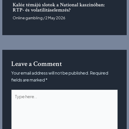
Kalóz témájú slotok a National kaszinóban:
RTP- és volatilitáselemzés?
Online gambling
/
2 May 2026
Leave a Comment
Your email address will not be published.
Required
fields are marked
*
Type
here..