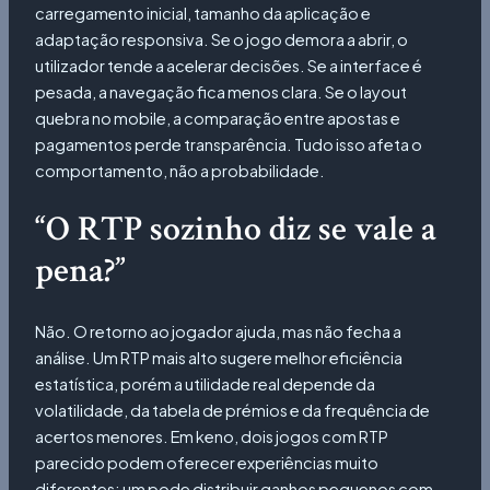
carregamento inicial, tamanho da aplicação e
adaptação responsiva. Se o jogo demora a abrir, o
utilizador tende a acelerar decisões. Se a interface é
pesada, a navegação fica menos clara. Se o layout
quebra no mobile, a comparação entre apostas e
pagamentos perde transparência. Tudo isso afeta o
comportamento, não a probabilidade.
“O RTP sozinho diz se vale a
pena?”
Não. O retorno ao jogador ajuda, mas não fecha a
análise. Um RTP mais alto sugere melhor eficiência
estatística, porém a utilidade real depende da
volatilidade, da tabela de prémios e da frequência de
acertos menores. Em keno, dois jogos com RTP
parecido podem oferecer experiências muito
diferentes: um pode distribuir ganhos pequenos com