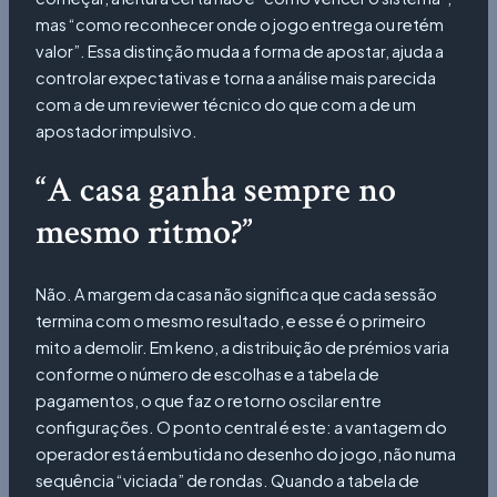
mas “como reconhecer onde o jogo entrega ou retém
valor”. Essa distinção muda a forma de apostar, ajuda a
controlar expectativas e torna a análise mais parecida
com a de um reviewer técnico do que com a de um
apostador impulsivo.
“A casa ganha sempre no
mesmo ritmo?”
Não. A margem da casa não significa que cada sessão
termina com o mesmo resultado, e esse é o primeiro
mito a demolir. Em keno, a distribuição de prémios varia
conforme o número de escolhas e a tabela de
pagamentos, o que faz o retorno oscilar entre
configurações. O ponto central é este: a vantagem do
operador está embutida no desenho do jogo, não numa
sequência “viciada” de rondas. Quando a tabela de