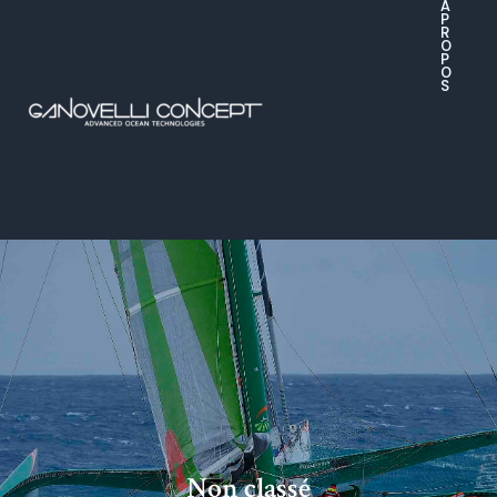
A
Skip
P
R
to
O
P
content
O
S
Non classé