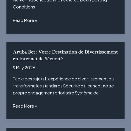
Conditions
WinSpirit
Read More »
Gaming
Bonuses:
Your
Complete
Aruba Bet : Votre Destination de Divertissement
Manual
en Internet de Sécurité
to
9 May 2026
Boosting
Benefits
Table des sujets L’expérience de divertissement qui
transforme les standards Sécurité et licence : notre
propre engagement prioritaire Système de
Aruba
Read More »
Bet
:
Votre