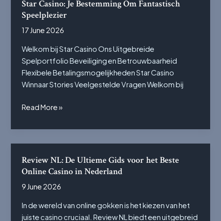
Star Casino: Je Bestemming Om Fantastisch
op
Speelplezier
dit
17 June 2026
Online
Casino
Welkom bij Star Casino Ons Uitgebreide
Spelportfolio Beveiliging en Betrouwbaarheid
Flexibele Betalingsmogelijkheden Star Casino
Winnaar Stories Veelgestelde Vragen Welkom bij
Star
Read More »
Casino:
Je
Bestemming
Om
Review NL: De Ultieme Gids voor het Beste
Fantastisch
Online Casino in Nederland
Speelplezier
9 June 2026
In de wereld van online gokken is het kiezen van het
juiste casino cruciaal. Review NL biedt een uitgebreid