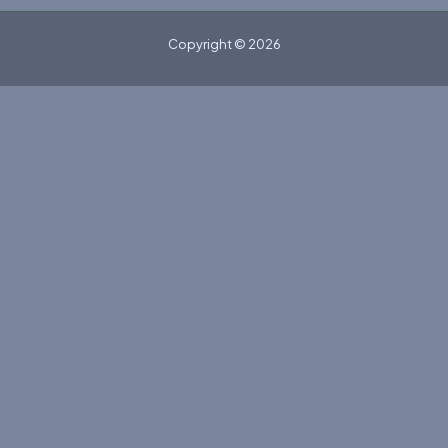
Copyright © 2026