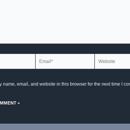
Email*
Website
 name, email, and website in this browser for the next time I c