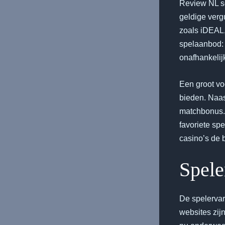
Review NL se
geldige verg
zoals iDEAL,
spelaanbod: v
onafhankelijk
Een groot vo
bieden. Naas
matchbonus. 
favoriete sp
casino’s de 
Spele
De spelervar
websites zij