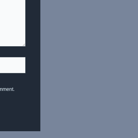
omment.