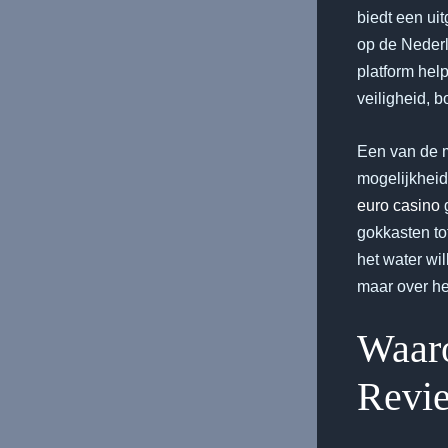
biedt een ui
op de Nederl
platform hel
veiligheid, 
Een van de m
mogelijkheid
euro casino
g
gokkasten to
het water wil
maar over he
Waaro
Revi