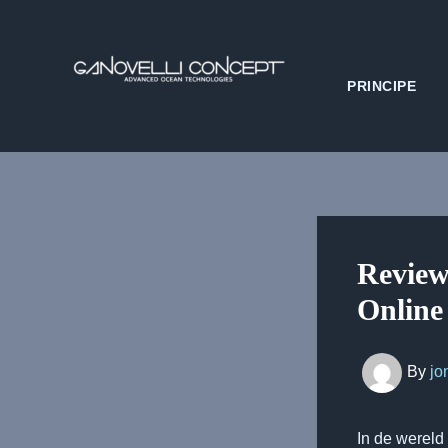
Skip
to
content
PRINCIPE
Review
Online
By
jo
In de wereld