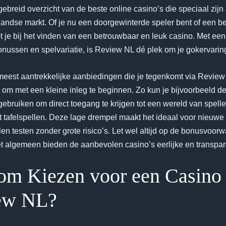
tgebreid overzicht van de beste online casino’s die speciaal zij
andse markt. Of je nu een doorgewinterde speler bent of een be
pt je bij het vinden van een betrouwbaar en leuk casino. Met een
bonussen en spelvariatie, is Review NL dé plek om je gokervaring
eest aantrekkelijke aanbiedingen die je tegenkomt via Review
 om met een kleine inleg te beginnen. Zo kun je bijvoorbeeld
de
ebruiken om direct toegang te krijgen tot een wereld van spell
t tafelspellen. Deze lage drempel maakt het ideaal voor nieuwe 
len testen zonder grote risico’s. Let wel altijd op de bonusvoor
t algemeen bieden de aanbevolen casino’s eerlijke en transpar
m Kiezen voor een Casino 
ew NL?