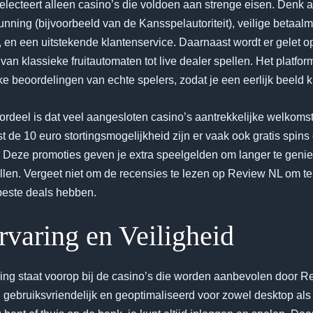
lecteert alleen casino’s die voldoen aan strenge eisen. Denk 
unning (bijvoorbeeld van de Kansspelautoriteit), veilige betaa
 en een uitstekende klantenservice. Daarnaast wordt er gelet o
an klassieke fruitautomaten tot live dealer spellen. Het platfor
e beoordelingen van echte spelers, zodat je een eerlijk beeld kr
ordeel is dat veel aangesloten casino’s aantrekkelijke welkom
t de 10 euro stortingsmogelijkheid zijn er vaak ook gratis spins
Deze promoties geven je extra speelgelden om langer te genie
ellen. Vergeet niet om de recensies te lezen op Review NL om te
beste deals hebben.
rvaring en Veiligheid
ing staat voorop bij de casino’s die worden aanbevolen door 
n gebruiksvriendelijk en geoptimaliseerd voor zowel desktop als 