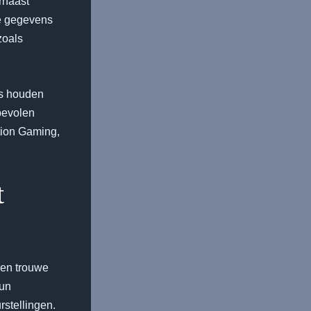
rnaast
le gegevens
zoals
rs houden
nbevolen
tion Gaming,
t
een trouwe
hun
rstellingen.