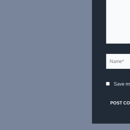
Name*
Save my