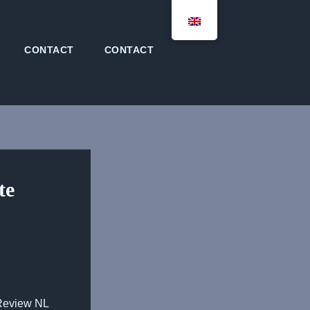
CONTACT
CONTACT
te
 Review NL