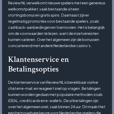
Review NL verwelkomt nieuwe spelers met een genereus
welkomstpakket, vaak bestaande uit een
stortingsbonus en gratis spins. Daarnaast zijn er
regelmatig promoties voor bestaande spelers, zoals
cashback-aanbiedingen en toernooien. Het is belangrijk
om de voorwaarden te lezen, want de inzetvereisten
kunnen variëren. Over het algemeen zijn de bonussen
concurrerend met andere Nederlandse casino’s.
Klantenservice en
Betalingsopties
De klantenservice van Review NL is bereikbaar via live
chat en e-mail, en reageert snel op vragen. Betalingen
kunnen worden gedaan met populaire methoden zoals
iDEAL, creditcards en e-wallets. De uitbetalingen zijn
over het algemeen snel, vaak binnen 24 uur. Dit maakt het
een betrouwbare keuze voor Nederlandse spelers die