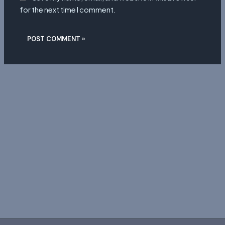
for the next time I comment.