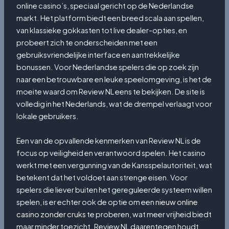
online casino’s, speciaal gericht op de Nederlandse
markt. Het platform biedt een breed scala aan spellen,
van klassieke gokkasten tot live dealer-opties, en
probeert zich te onderscheiden met een
gebruiksvriendelijke interface en aantrekkelijke
bonussen. Voor Nederlandse spelers die op zoek zijn
naar een betrouwbare en leuke speelomgeving, is het de
moeite waard om Review NL eens te bekijken. De site is
volledig in het Nederlands, wat de drempel verlaagt voor
lokale gebruikers.
Een van de opvallende kenmerken van Review NL is de
focus op veiligheid en verantwoord spelen. Het casino
werkt met een vergunning van de Kansspelautoriteit, wat
betekent dat het voldoet aan strenge eisen. Voor
spelers die liever buiten het gereguleerde systeem willen
spelen, is er echter ook de optie om een
nieuw online
casino zonder cruks
te proberen, wat meer vrijheid biedt
maar minder toezicht. Review NL daarentegen houdt