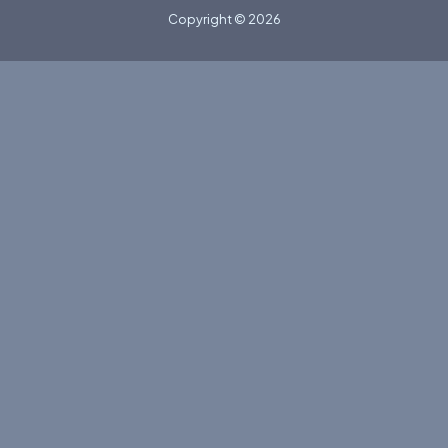
Copyright © 2026