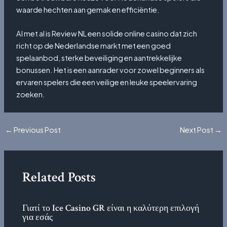
waarde hechten aan gemak en efficiëntie.
Al met al is Review NL een solide online casino dat zich
richt op de Nederlandse markt met een goed
spelaanbod, sterke beveiliging en aantrekkelijke
bonussen. Het is een aanrader voor zowel beginners als
ervaren spelers die een veilige en leuke speelervaring
zoeken.
Post
←
Previous Post
Next Post
→
navigation
Related Posts
Γιατί το Ice Casino GR είναι η καλύτερη επιλογή
για εσάς