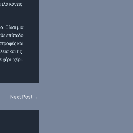
απλά κάνεις
. Είναι μια
άθε επίπεδο
 στροφές και
εια και τις
 χέρι-χέρι.
Next Post
→