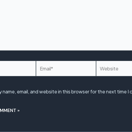
Email*
Website
 name, email, and website in this browser for the next time 