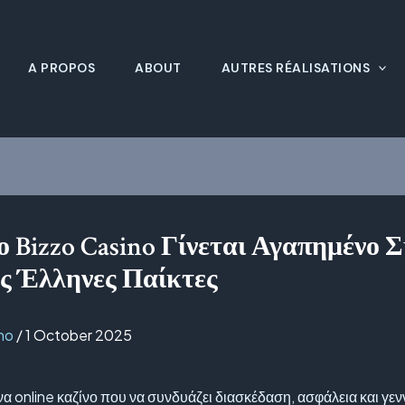
A PROPOS
ABOUT
AUTRES RÉALISATIONS
το Bizzo Casino Γίνεται Αγαπημένο 
υς Έλληνες Παίκτες
ono
/
1 October 2025
να online καζίνο που να συνδυάζει διασκέδαση, ασφάλεια και γ