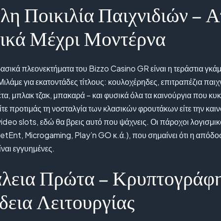
η Ποικιλία Παιχνιδιών – 
ικά Μέχρι Μοντέρνα
ασικά πλεονεκτήματα του Bizzo Casino GR είναι η τεράστια γκά
Μιλάμε για εκατοντάδες τίτλους: κουλοχέρηδες, επιτραπέζια παιχν
τα, μπλακ τζακ, μπακαρά – και φυσικά όλα τα καινούργια που κ
ίτε προτιμάς τη νοσταλγία των κλασικών φρουτάκων είτε την και
deo slots, εδώ θα βρεις αυτό που ψάχνεις. Οι πάροχοι λογισμικ
etEnt, Microgaming, Play’n GO κ.ά.), που σημαίνει ότι η απόδο
ίναι εγγυημένες.
λεια Πρώτα – Κρυπτογράφ
δεια Λειτουργίας