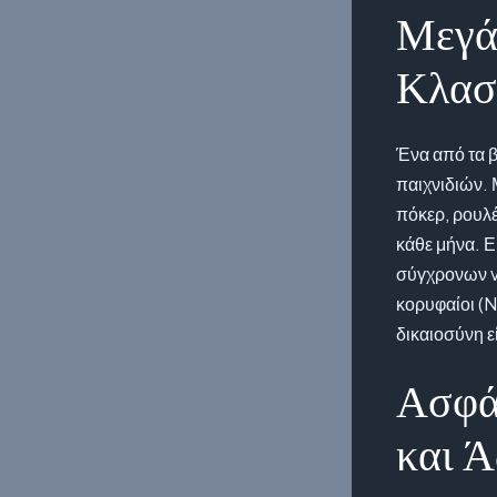
Μεγάλ
Κλασ
Ένα από τα β
παιχνιδιών. 
πόκερ, ρουλέ
κάθε μήνα. Ε
σύγχρονων vi
κορυφαίοι (N
δικαιοσύνη ε
Ασφά
και Ά