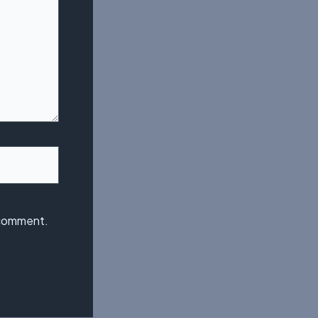
I comment.