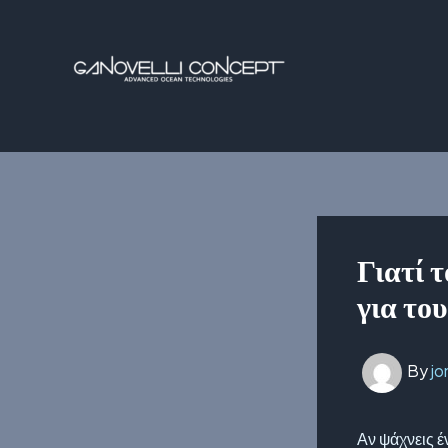
Skip
to
content
Γιατί 
για το
By
j
Αν ψάχνεις έ