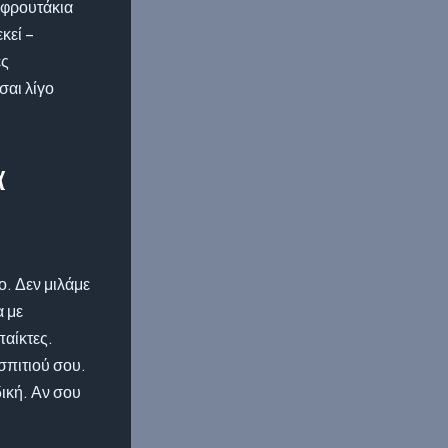
 φρουτάκια
κεί –
ες
σαι λίγο
ά
ο. Δεν μιλάμε
α με
παίκτες.
σπιτιού σου.
δική. Αν σου