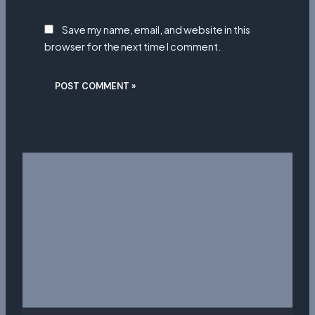
Save my name, email, and website in this
browser for the next time I comment.