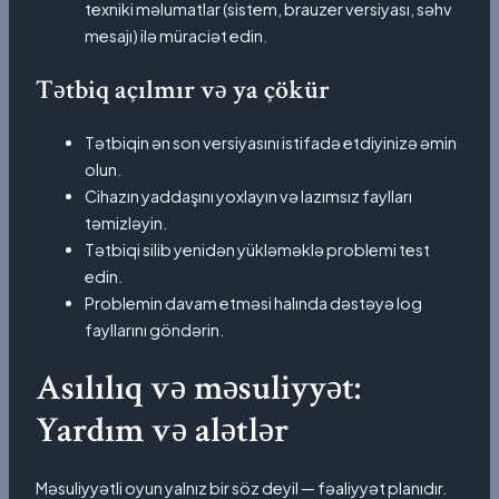
texniki məlumatlar (sistem, brauzer versiyası, səhv
mesajı) ilə müraciət edin.
Tətbiq açılmır və ya çökür
Tətbiqin ən son versiyasını istifadə etdiyinizə əmin
olun.
Cihazın yaddaşını yoxlayın və lazımsız faylları
təmizləyin.
Tətbiqi silib yenidən yükləməklə problemi test
edin.
Problemin davam etməsi halında dəstəyə log
fayllarını göndərin.
Asılılıq və məsuliyyət:
Yardım və alətlər
Məsuliyyətli oyun yalnız bir söz deyil — fəaliyyət planıdır.