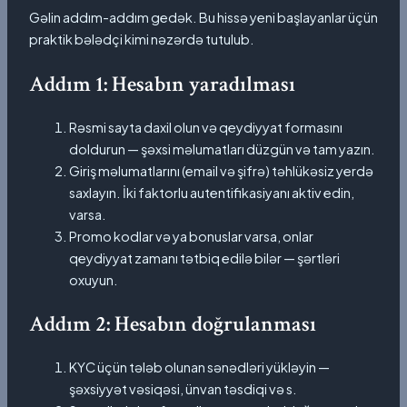
Gəlin addım-addım gedək. Bu hissə yeni başlayanlar üçün
praktik bələdçi kimi nəzərdə tutulub.
Addım 1: Hesabın yaradılması
Rəsmi sayta daxil olun və qeydiyyat formasını
doldurun — şəxsi məlumatları düzgün və tam yazın.
Giriş məlumatlarını (email və şifrə) təhlükəsiz yerdə
saxlayın. İki faktorlu autentifikasiyanı aktiv edin,
varsa.
Promo kodlar və ya bonuslar varsa, onlar
qeydiyyat zamanı tətbiq edilə bilər — şərtləri
oxuyun.
Addım 2: Hesabın doğrulanması
KYC üçün tələb olunan sənədləri yükləyin —
şəxsiyyət vəsiqəsi, ünvan təsdiqi və s.