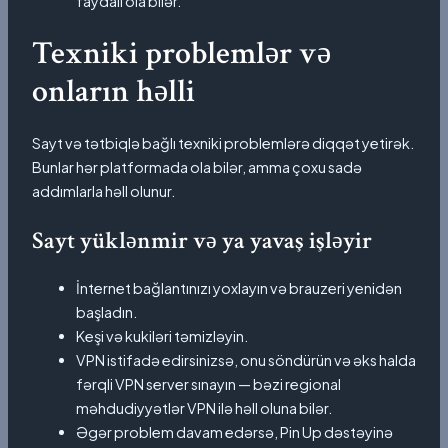
faydalı ola bilər.
Texniki problemlər və
onların həlli
Sayt və tətbiqlə bağlı texniki problemlərə diqqət yetirək.
Bunlar hər platformada ola bilər, amma çoxu sadə
addımlarla həll olunur.
Sayt yüklənmir və ya yavaş işləyir
İnternet bağlantınızı yoxlayın və brauzeri yenidən
başladın.
Keşi və kukiləri təmizləyin.
VPN istifadə edirsinizsə, onu söndürün və əks halda
fərqli VPN server sınayın — bəzi regional
məhdudiyyətlər VPN ilə həll oluna bilər.
Əgər problem davam edərsə, Pin Up dəstəyinə