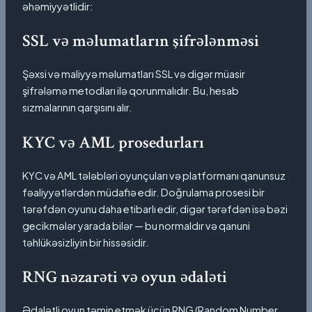
əhəmiyyətlidir:
SSL və məlumatların şifrələnməsi
Şəxsi və maliyyə məlumatları SSL və digər müasir
şifrələmə metodları ilə qorunmalıdır. Bu, hesab
sızmalarının qarşısını alır.
KYC və AML prosedurları
KYC və AML tələbləri oyunçuları və platformanı qanunsuz
fəaliyyətlərdən müdafiə edir. Doğrulama prosesi bir
tərəfdən oyunu daha etibarlı edir, digər tərəfdən isə bəzi
gecikmələr yarada bilər — bu normaldır və qanuni
təhlükəsizliyin bir hissəsidir.
RNG nəzarəti və oyun ədaləti
Ədalətli oyun təmin etmək üçün RNG (Random Number