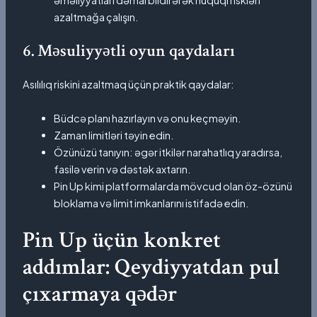
azaltmağa çalışın.
6. Məsuliyyətli oyun qaydaları
Asılılıq riskini azaltmaq üçün praktik qaydalar:
Büdcə planı hazırlayın və onu keçməyin.
Zaman limitləri təyin edin.
Özünüzü tanıyın: əgər itkilər narahatlıq yaradırsa,
fasilə verin və dəstək axtarın.
Pin Up kimi platformalarda mövcud olan öz-özünü
bloklama və limit imkanlarını istifadə edin.
Pin Up üçün konkret
addımlar: Qeydiyyatdan pul
çıxarmaya qədər