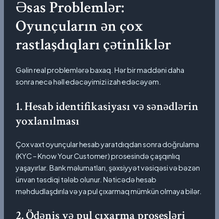
Əsas Problemlər:
Oyunçuların ən çox
rastlaşdıqları çətinliklər
Gəlin real problemlərə baxaq. Hər bir maddəni daha
sonra necə həll edəcəyimizi izah edəcəyəm.
1. Hesab identifikasiyası və sənədlərin
yoxlanılması
Çox vaxt oyunçular hesab yaratdıqdan sonra doğrulama
(KYC – Know Your Customer) prosesində çaşqınlıq
yaşayırlar. Bank məlumatları, şəxsiyyət vəsiqəsi və bəzən
ünvan təsdiqi tələb olunur. Nəticədə hesab
məhdudlaşdırıla və ya pul çıxarmaq mümkün olmaya bilər.
2. Ödəniş və pul çıxarma prosesləri