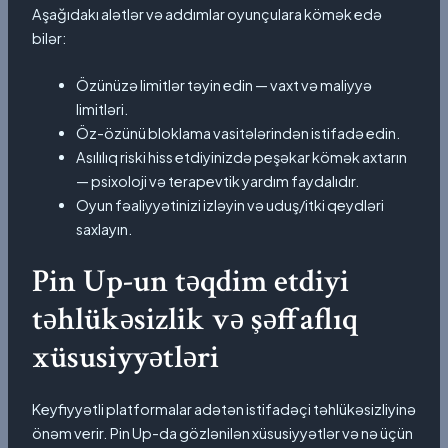
Aşağıdakı alətlər və addımlar oyunçulara kömək edə
bilər:
Özünüzə limitlər təyin edin — vaxt və maliyyə
limitləri.
Öz-özünü bloklama vasitələrindən istifadə edin.
Asılılıq riski hiss etdiyinizdə peşəkar kömək axtarın
— psixoloji və terapevtik yardım faydalıdır.
Oyun fəaliyyətinizi izləyin və uduş/itki qeydləri
saxlayın.
Pin Up-un təqdim etdiyi
təhlükəsizlik və şəffaflıq
xüsusiyyətləri
Keyfiyyətli platformalar adətən istifadəçi təhlükəsizliyinə
önəm verir. Pin Up-da gözlənilən xüsusiyyətlər və nə üçün