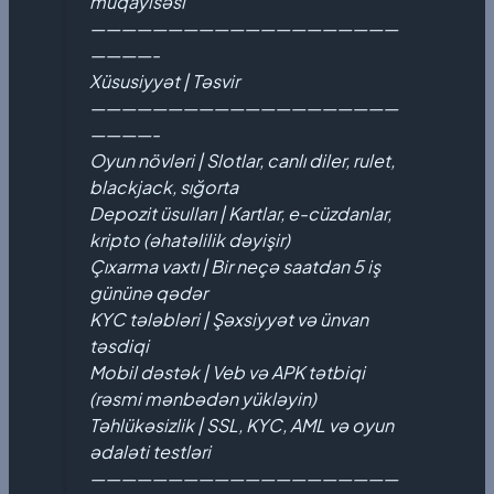
müqayisəsi
————————————————————
————-
Xüsusiyyət | Təsvir
————————————————————
————-
Oyun növləri | Slotlar, canlı diler, rulet,
blackjack, sığorta
Depozit üsulları | Kartlar, e-cüzdanlar,
kripto (əhatəlilik dəyişir)
Çıxarma vaxtı | Bir neçə saatdan 5 iş
gününə qədər
KYC tələbləri | Şəxsiyyət və ünvan
təsdiqi
Mobil dəstək | Veb və APK tətbiqi
(rəsmi mənbədən yükləyin)
Təhlükəsizlik | SSL, KYC, AML və oyun
ədaləti testləri
————————————————————