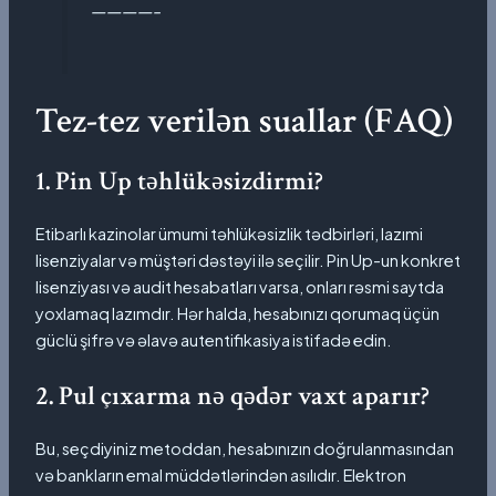
————-
Tez-tez verilən suallar (FAQ)
1. Pin Up təhlükəsizdirmi?
Etibarlı kazinolar ümumi təhlükəsizlik tədbirləri, lazımi
lisenziyalar və müştəri dəstəyi ilə seçilir. Pin Up-un konkret
lisenziyası və audit hesabatları varsa, onları rəsmi saytda
yoxlamaq lazımdır. Hər halda, hesabınızı qorumaq üçün
güclü şifrə və əlavə autentifikasiya istifadə edin.
2. Pul çıxarma nə qədər vaxt aparır?
Bu, seçdiyiniz metoddan, hesabınızın doğrulanmasından
və bankların emal müddətlərindən asılıdır. Elektron