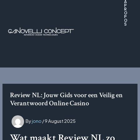
A
Skip
P
R
to
O
P
content
O
S
Review NL: Jouw Gids voor een Veilig en
Verantwoord Online Casino
By
jono
/
9 August 2025
Wat maakt Review NL zo