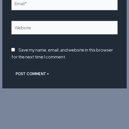
Website
Save my name, email, and website in this browser
for the next time I comment.