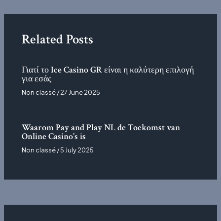
navigation
Related Posts
Γιατί το Ice Casino GR είναι η καλύτερη επιλογή
για εσάς
Non classé
/
27 June 2025
Waarom Pay and Play NL de Toekomst van
Online Casino’s is
Non classé
/
5 July 2025