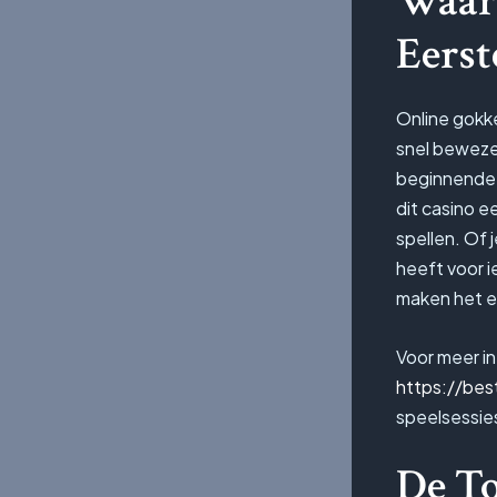
Waar
Eerst
Online gokke
snel beweze
beginnende a
dit casino e
spellen. Of 
heeft voor i
maken het e
Voor meer in
https://bes
speelsessies
De To