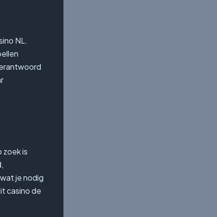
sino NL.
ellen
 Verantwoord
r
 zoek is
,
 wat je nodig
it casino de