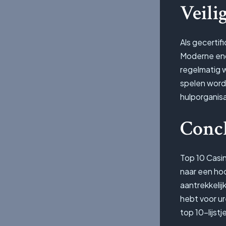
Veili
Als gecertif
Moderne enc
regelmatig w
spelen wordt
hulporganisa
Concl
Top 10 Casin
naar een ho
aantrekkelij
hebt voor u
top 10-lijst