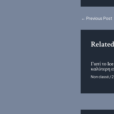
Post
←
Previous Post
navigation
Related
Γιατί το Ic
καλύτερη ε
Non classé
/
2