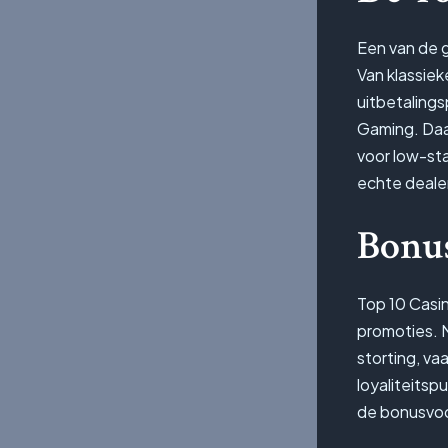
Een van de g
Van klassie
uitbetalings
Gaming. Daar
voor low-sta
echte dealer
Bonus
Top 10 Casi
promoties. 
storting, v
loyaliteitsp
de bonusvoor