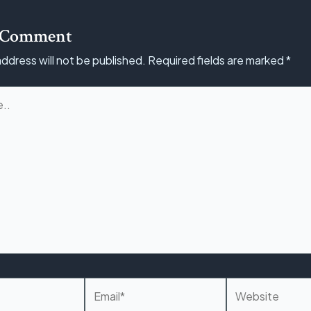
a Comment
address will not be published.
Required fields are marked
*
Email*
Website