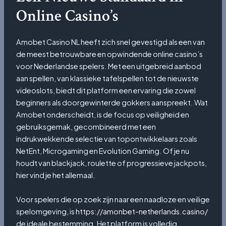
Online Casino’s
Amobet Casino NL heeft zich snel gevestigd als een van
de meest betrouwbare en opwindende online casino’s
voor Nederlandse spelers. Met een uitgebreid aanbod
aan spellen, van klassieke tafelspellen tot de nieuwste
videoslots, biedt dit platform een ervaring die zowel
beginners als doorgewinterde gokkers aanspreekt. Wat
Amobet onderscheidt, is de focus op veiligheid en
gebruiksgemak, gecombineerd met een
indrukwekkende selectie van topontwikkelaars zoals
NetEnt, Microgaming en Evolution Gaming. Of je nu
houdt van blackjack, roulette of progressieve jackpots,
hier vind je het allemaal.
Voor spelers die op zoek zijn naar een naadloze en veilige
spelomgeving, is
https://amonbet-netherlands.casino/
de ideale bestemming. Het platform is volledig