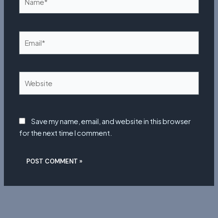
Email*
Website
Save my name, email, and website in this browser
for the next time I comment.