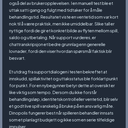
også del av brukeropplevelsen. I en manuell test ble et
uttak satt i gang og fulgt med tidtaker for å måle
behandlingstid. Resultatet viste en ventetid som var kort
nok til å være praktisk, men ikke umiddelbar. Slike tall er
nyttige fordi de gir et konkret bilde av flyten mellom spill,
saldo og utbetaling. Når support vurderes, er
chattranskripsjon et bedre grunnlag enn generelle
lovnader, fordi den viser hvordan spørsmål faktisk blir
besvart.
Et utdrag fra supportdialogen i testen bekreftet at
innskudd, spillaktivitet og uttaksstatus ble forklart punkt
for punkt. For en nybegynner betyr dette at oversikt er
like viktig som tempo. Dersom du ikke forstår
behandlingsløp, identitetskontroll eller ventetid, blir selv
et godt live spill vanskelig å bruke på en ansvarlig måte.
Dinopolis fungerer best når spilleren behandler innsats
som et planlagt budsjett og ikke som en serie tilfeldige
impulser.