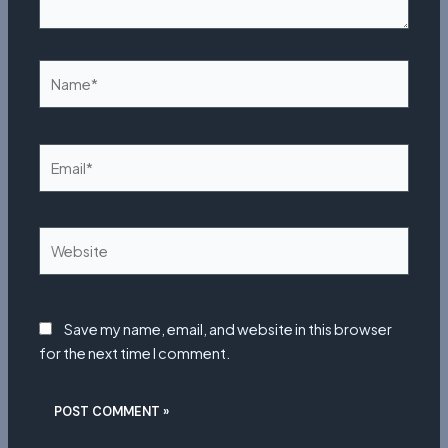
Name*
Email*
Website
Save my name, email, and website in this browser
for the next time I comment.