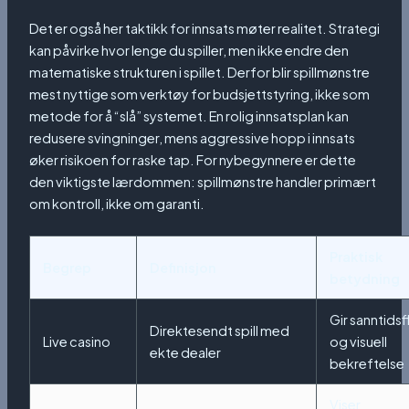
Det er også her taktikk for innsats møter realitet. Strategi
kan påvirke hvor lenge du spiller, men ikke endre den
matematiske strukturen i spillet. Derfor blir spillmønstre
mest nyttige som verktøy for budsjettstyring, ikke som
metode for å “slå” systemet. En rolig innsatsplan kan
redusere svingninger, mens aggressive hopp i innsats
øker risikoen for raske tap. For nybegynnere er dette
den viktigste lærdommen: spillmønstre handler primært
om kontroll, ikke om garanti.
Praktisk
Begrep
Definisjon
betydning
Gir sanntidsf
Direktesendt spill med
Live casino
og visuell
ekte dealer
bekreftelse
Viser