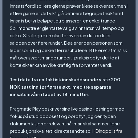
innsats fordi spillere gjerne prøver å lese sekvenser, men i
et live game er det viktig å definere begrepet nøkternt.
Innsats betyr beløpet du plasserer i en enkelt runde.
Spillmønstre er gjentatte valg av innsatsnivå, tempo og
risiko. Strategi er en plan for hvordan du fordeler
saldoen over flere runder. Dealer er den personen som
leder spillet og bekrefter resultatene. RTP er et statistisk
mål over svært mange runder. I praksis betyr dette at
korte økter kan avvike kraftig fra forventet verdi.
Testdata fra en faktisk innskuddsrunde viste 200
NOK satt inn før første økt, med tre separate
innsatsnivåer i løpet av 18 minutter.
Pragmatic Play beskriver sine live casino-løsninger med
fokus på studiooppsett og bordflyt, og den typen
dokumentasjon er relevant når man skal sammenligne
produksjonskvalitet i direktesendte spill:
Dinopolis fra