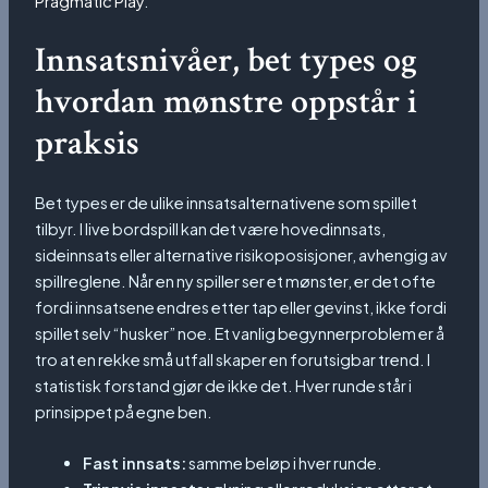
Pragmatic Play
.
Innsatsnivåer, bet types og
hvordan mønstre oppstår i
praksis
Bet types er de ulike innsatsalternativene som spillet
tilbyr. I live bordspill kan det være hovedinnsats,
sideinnsats eller alternative risikoposisjoner, avhengig av
spillreglene. Når en ny spiller ser et mønster, er det ofte
fordi innsatsene endres etter tap eller gevinst, ikke fordi
spillet selv “husker” noe. Et vanlig begynnerproblem er å
tro at en rekke små utfall skaper en forutsigbar trend. I
statistisk forstand gjør de ikke det. Hver runde står i
prinsippet på egne ben.
Fast innsats:
samme beløp i hver runde.