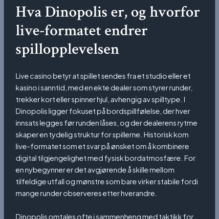
Hva Dinopolis er, og hvorfor
live-formatet endrer
spillopplevelsen
Live casino betyr at spillet sendes fra et studio eller et
kasino i sanntid, med en ekte dealer som styrer runder,
trekker kort eller spinner hjul, avhengig av spilltype. I
Dinopolis ligger fokuset på bordspillfølelse, der hver
innsats legges før runden låses, og der dealerens rytme
skaper en tydelig struktur for spillerne. Historisk kom
live-formatet som et svar på ønsket om å kombinere
digital tilgjengelighet med fysisk bordatmosfære. For
en nybegynner er det avgjørende å skille mellom
tilfeldige utfall og mønstre som bare virker stabile fordi
mange runder observeres etter hverandre.
Dinopolis omtales ofte i sammenheng med taktikk for