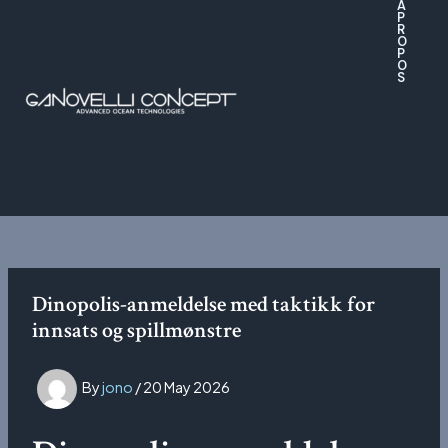
A
Skip
P
R
to
O
P
content
O
S
Dinopolis-anmeldelse med taktikk for
innsats og spillmønstre
By
jono
/
20 May 2026